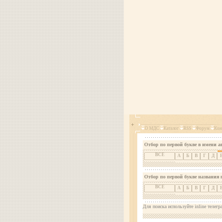
О МДС
Каталог
RSS
Форум
Кон
Отбор по первой букве в имени а
ВСЕ
А
Б
В
Г
Д
Отбор по первой букве названия 
ВСЕ
А
Б
В
Г
Д
Для поиска используйте inline телегр