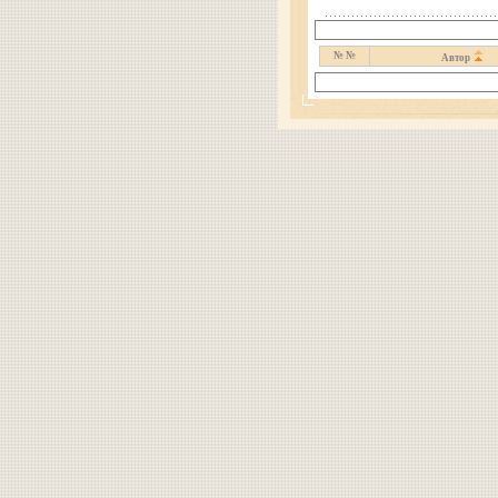
№ №
Автор