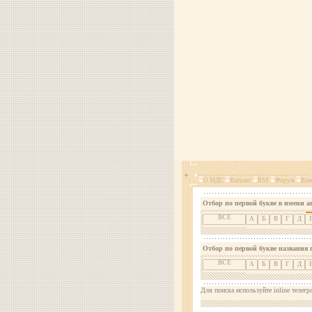
О МДС
Каталог
RSS
Форум
Кон
Отбор по первой букве в имени а
ВСЕ
А
Б
В
Г
Д
Отбор по первой букве названия 
ВСЕ
А
Б
В
Г
Д
Для поиска используйте inline телегр