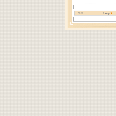
№ №
Автор