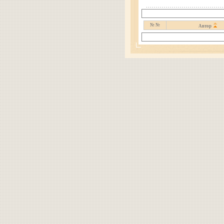
№ №
Автор