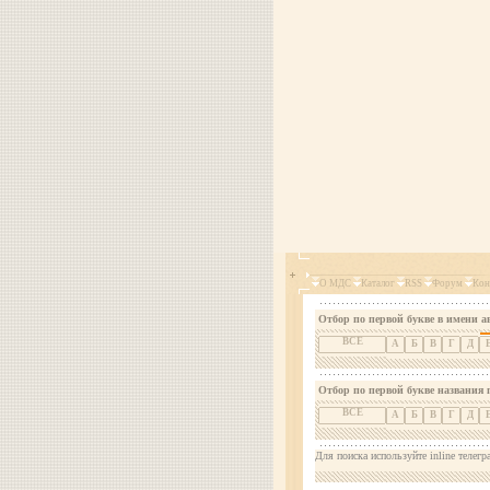
О МДС
Каталог
RSS
Форум
Кон
Отбор по первой букве в имени а
ВСЕ
А
Б
В
Г
Д
Отбор по первой букве названия 
ВСЕ
А
Б
В
Г
Д
Для поиска используйте inline телегр