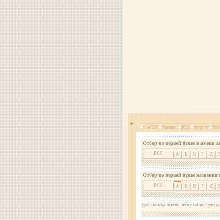
О МДС
Каталог
RSS
Форум
Кон
Отбор по первой букве в имени а
ВСЕ
А
Б
В
Г
Д
Отбор по первой букве названия 
ВСЕ
А
Б
В
Г
Д
Для поиска используйте inline телегр