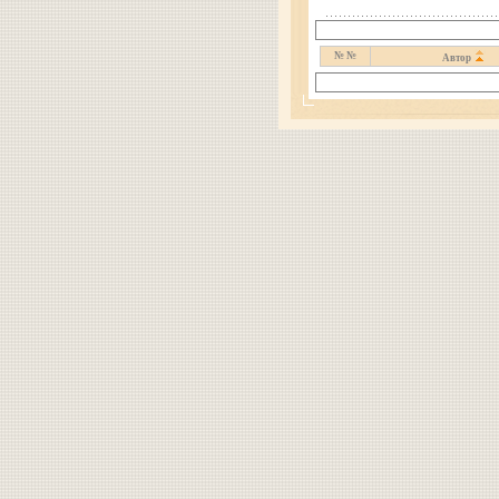
№ №
Автор