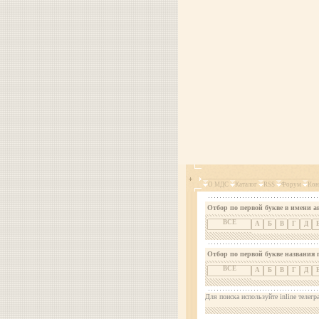
О МДС
Каталог
RSS
Форум
Кон
Отбор по первой букве в имени а
ВСЕ
А
Б
В
Г
Д
Отбор по первой букве названия 
ВСЕ
А
Б
В
Г
Д
Для поиска используйте inline телегр