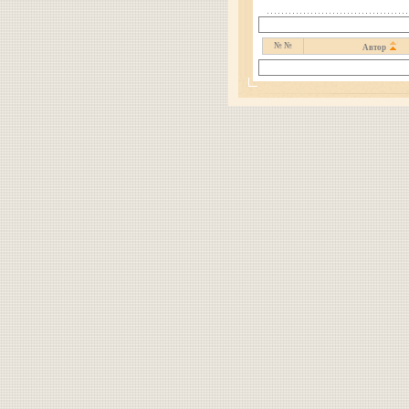
№ №
Автор