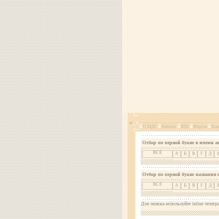
О МДС
Каталог
RSS
Форум
Кон
Отбор по первой букве в имени а
ВСЕ
А
Б
В
Г
Д
Отбор по первой букве названия 
ВСЕ
А
Б
В
Г
Д
Для поиска используйте inline телегр