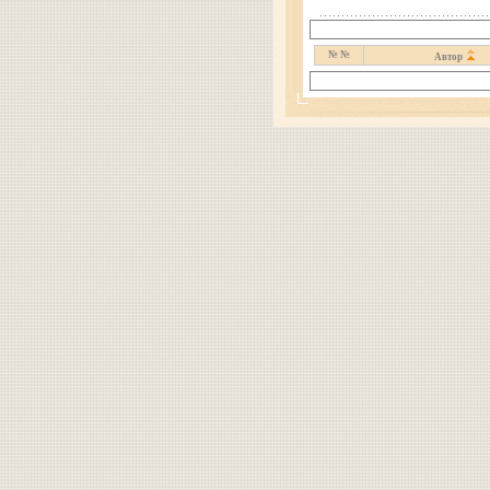
№ №
Автор