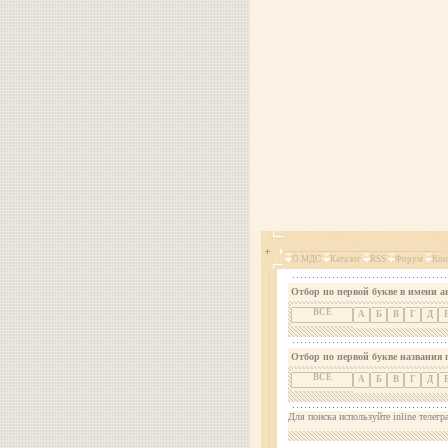
О МДС
Каталог
RSS
Форум
Кон
Отбор по первой букве в имени а
ВСЕ
А
Б
В
Г
Д
Отбор по первой букве названия 
ВСЕ
А
Б
В
Г
Д
Для поиска используйте inline телегр