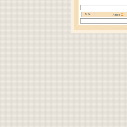
№ №
Автор