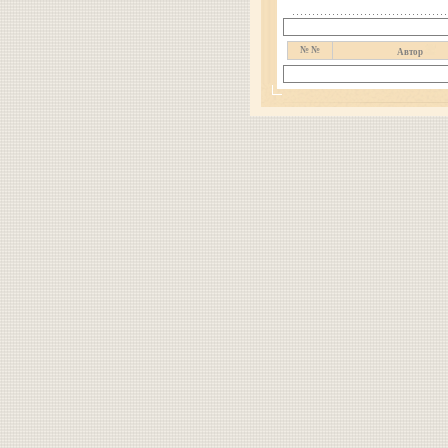
№ №
Автор