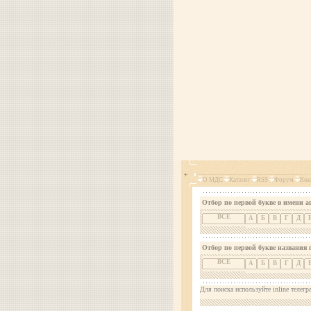
О МДС
Каталог
RSS
Форум
Кон
Отбор по первой букве в имени а
ВСЕ
А
Б
В
Г
Д
Отбор по первой букве названия 
ВСЕ
А
Б
В
Г
Д
Для поиска используйте inline телегр