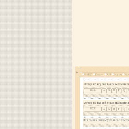
О МДС
Каталог
RSS
Форум
Кон
Отбор по первой букве в имени а
ВСЕ
А
Б
В
Г
Д
Отбор по первой букве названия 
ВСЕ
А
Б
В
Г
Д
Для поиска используйте inline телегр