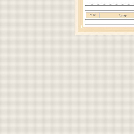
№ №
Автор