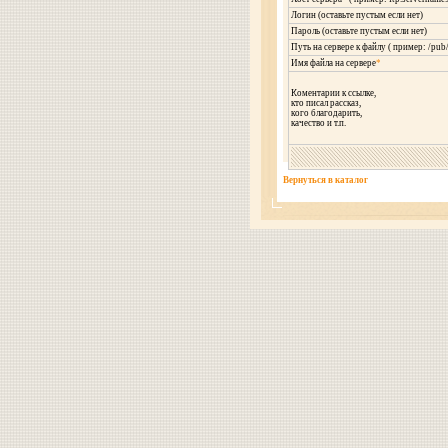
Логин (оставьте пустым если нет)
Пароль (оставьте пустым если нет)
Путь на сервере к файлу ( пример: /pub
Имя файла на сервере
*
Коментарии к ссылке,
кто писал рассказ,
кого благодарить,
качество и т.п.
Вернуться в каталог