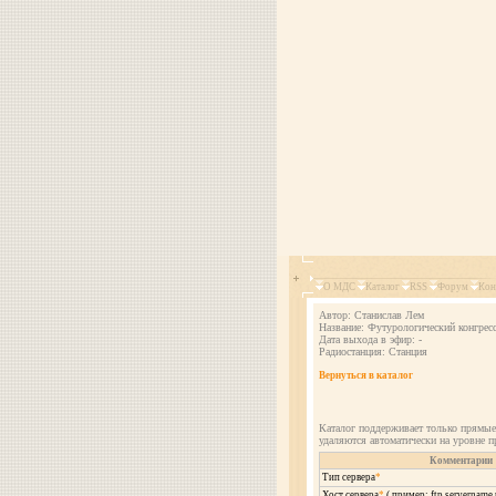
О МДС
Каталог
RSS
Форум
Кон
Автор: Станислав Лем
Название: Футурологический конгресс 
Дата выхода в эфир: -
Радиостанция: Станция
Вернуться в каталог
Каталог поддерживает только прямые
удаляются автоматически на уровне п
Комментарии
Тип сервера
*
Хост сервера
*
( пример: ftp.servername.